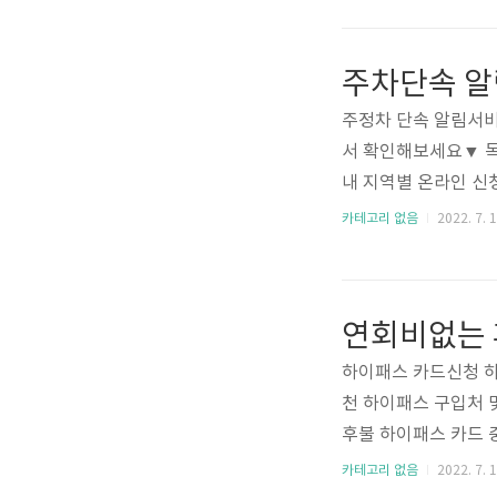
be 시청하는 것은 누구
분이 음악과 관련되어
구매할 필요가 없고,
감상할 수도 있으니 
주정차 단속 알림서비
서 확인해보세요▼ 목
내 지역별 온라인 신
합니다. 서울특별시 강남
카테고리 없음
2022. 7. 1
7-1188 강서구청Tel 
860-2114 금천구청T
02-2091-2120 동
연회비없는 
청Tel 02-3153-811
하이패스 카드신청 하
천 하이패스 구입처 
후불 하이패스 카드 
하이패스카드는 매번
카테고리 없음
2022. 7. 1