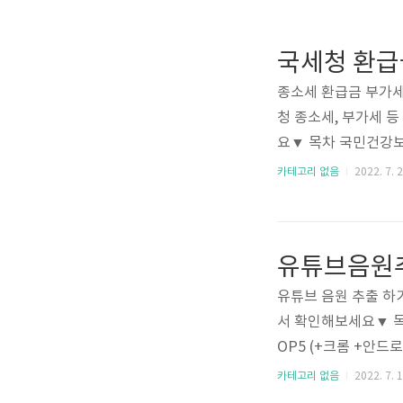
국세청 환급
종소세 환급금 부가세
청 종소세, 부가세 
요▼ 목차 국민건강보
강 보험료 국민건강보
카테고리 없음
2022. 7. 2
원이 환급금으로 지급
ws1.daitzi.n
금을 통해 그 차액을
유튜브음원추
은 부가가치세, 종합
이 무려 1,434억 
유튜브 음원 추출 하
서 확인해보세요▼ 목
OP5 (+크롬 +안드
프리미엄 넷플릭스 디
카테고리 없음
2022. 7. 1
받는 방법? 유튜브 