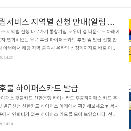
 news1.daitzi.net 유튜브에서 소비되는 콘텐츠의 상당 부
 있기 때문에 동영상을 MP3로 변환하면 별도의 유료음원을
주차단속 알림서비스 지역별 신청 안내(알림 문자)
 광고를 시청할 필요도 없으며, 화면을 꺼둔 상태에서도 음악을
상당히 편리합니다. 유튜브..
스 지역별 신청 바로가기 통합가입 도우미 앱 다운로드 아래에
차 연회비없는 무료 후불 하이패스카드 추천 및 발급 신청 안
청 아래에서 해당 지역 클릭시 온라인 신청페이지로 바로 이동
구청Tel 02-3423-6453 강동구청 (수기신청만 됨)Tel 157
9. 14:23
02-2600-4221 광진구청Tel 02-450-1114 구로구청Tel 02-
el 02-2627-2489 노원구청Tel 02-2116-3114 도봉구청Tel
대문구청Tel 02-2127-5000 동작구청Tel 02-820-9268 마포구
후불 하이패스카드 발급
4 서초구청Tel 02-2155-611..
이패스 후불카드 신한은행 하이+ 카드 후불하이패스 카드 추
및 발급신청 신한카드 하이패스 아래에서 확인해보세요▼ 목차
중에서 연회비가 없는 하이패스 카드를 모아 보았습니다. 선불
 충전해야하는 번거로움이 있습니다. 그리고 연회비가 나오는
9. 14:14