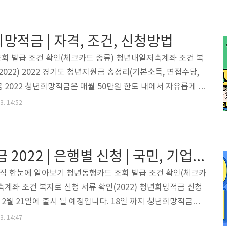
비때문에 이상하게 꺼려집니다. 그리고 신용카드와 같이 사용
 경우도 있습니다. 아래에서 연회비가 전혀 나오지 않는 하이
습니다. 도움이 되시길 바랍니다. 신한카드 하이패스(전용)
희망적금 | 자격, 조건, 신청방법
하이패스(전용) 체크 카드는 후불 하이패스카드로 고속도로 톨
주뒤면 자동으로 연결된 계좌에서 출금이 됩니다. 그래서 따로
회 발급 조건 확인(체크카드 종류) 청년내일저축계좌 조건 복
2022) 2022 경기도 청년지원금 총정리(기본소득, 면접수당,
 2022 청년희망적금은 매월 50만원 한도 내에서 자유롭게 납
품으로 22년 2월 21일(월)에 출시가 됩니다. 이자소득 비과세
3. 14:52
 연 9% 금리 수준의 적금과 유사한 이익이 있습니다. 또, 1
에는 납입액의 2%, 2년 만기 시에는 4% 수준의 저축장려금을
자소득에 대한 이자소득세나 농어촌특별세도 면제 됩니다. 요즘
청년희망적금 2022 | 은행별 신청 | 국민, 기업, 신한 등
아주 좋은 적금상품인데요, 이러한 청년희망적금 자격 및 신청
 자세히 알아보도록 하겠습니다...
 한눈에 알아보기 청년동행카드 조회 발급 조건 확인(체크카
축계좌 조건 복지로 신청 서류 확인(2022) 청년희망적금 신청
2월 21일에 출시 될 예정입니다. 18일 까지 청년희망적금을
에서 관련 내용을 자세하게 확인하실 수 있으며, 아래 은행별
3. 14:47