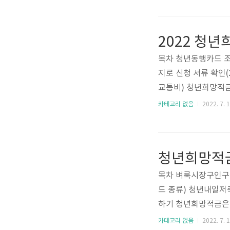
하이패스카드는 연회
해야하는 조건도 있는
패스카드를 선별해보았
2022 청년
체크 카드 신한카드 
비를 이용하고 약 2
목차 청년동행카드 조
충전을 ..
지로 신청 서류 확인(
교통비) 청년희망적금
입할 수 있는 적금 상
카테고리 없음
2022. 7. 1
와 저축장려금 지원으로
년 만기를 채울 경우
추가로 지급하며, 이
같은 저금리 시대에 
방법에 대해 아래에서
목차 벼룩시장구인구직
드 종류) 청년내일저
하기 청년희망적금은 
취급하는 시중은행 앱
카테고리 없음
2022. 7. 1